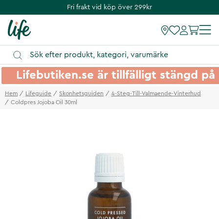
Fri frakt vid köp över 299kr
Lifebutiken.se är tillfälligt stängd 
Hem
Lifeguide
Skonhetsguiden
4-Steg-Till-Valmaende-Vinterhud
Coldpres Jojoba Oil 30ml