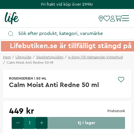
Fri frakt vid köp över 299kr
Lifebutiken.se är tillfälligt stängd 
Hem
Lifeguide
Skonhetsguiden
4-Steg-Till-Valmaende-Vinterhud
Calm Moist Anti Redne 50 Ml
ROSENSERIEN
|
50 ML
Calm Moist Anti Redne 50 ml
449 kr
Prishistorik
Ej i lager