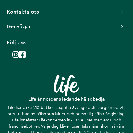
Kontakta oss
Genvägar
Följ oss
Life är nordens ledande hälsokedja
Life har cirka 130 butiker utspritt i Sverige och Norge med ett
brett utbud av hälsoprodukter och personlig hälsorådgivning.
Life innefattar Lifekoncernen inklusive Lifes medlems- och
franchisebutiker. Varje dag kliver tusentals människor in i våra
butiker för att prata hälsa med oss och få ”expert advice from