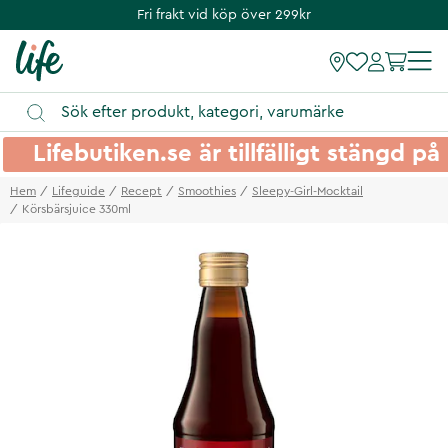
Fri frakt vid köp över 299kr
Lifebutiken.se är tillfälligt stängd 
Hem
Lifeguide
Recept
Smoothies
Sleepy-Girl-Mocktail
Körsbärsjuice 330ml