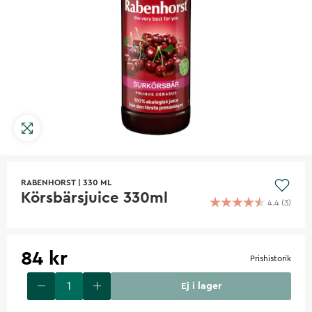
RABENHORST
|
330 ML
Körsbärsjuice 330ml
4.4
(
3
)
84 kr
Prishistorik
Ej i lager