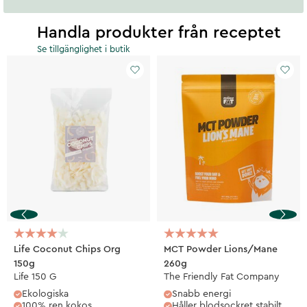
Handla produkter från receptet
Se tillgänglighet i butik
Life Coconut Chips Org
MCT Powder Lions/Mane
150g
260g
Life 150 G
The Friendly Fat Company
Ekologiska
Snabb energi
100% ren kokos
Håller blodsockret stabilt