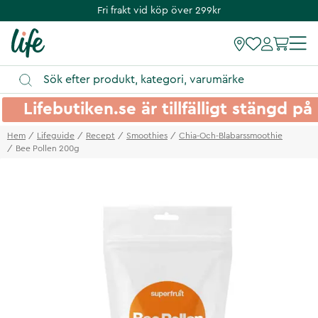
Fri frakt vid köp över 299kr
Lifebutiken.se är tillfälligt stängd 
Hem
Lifeguide
Recept
Smoothies
Chia-Och-Blabarssmoothie
Bee Pollen 200g