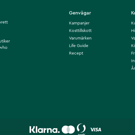
Genvägar
K
brett
Kampanjer
K
Kosttillskott
Hi
Varumärken
Va
utiker
Life Guide
K
 who
Recept
F
I
Å