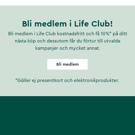
ch bakning. De kan också
Bli medlem i Life Club!
 pålägg med rund, fyllig och
lar och biffar eller helt enkelt
Bli medlem i Life Club kostnadsfritt och få 10%* på ditt
nästa köp och dessutom får du förtur till utvalda
kampanjer och mycket annat.
Bli medlem
*Gäller ej presentkort och elektronikprodukter.