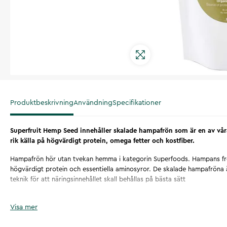
Produktbeskrivning
Användning
Specifikationer
Superfruit Hemp Seed innehåller skalade hampafrön som är en av vår
rik källa på högvärdigt protein, omega fetter och kostfiber.
Hampafrön hör utan tvekan hemma i kategorin Superfoods. Hampans frö
högvärdigt protein och essentiella aminosyror. De skalade hampafrön
teknik för att näringsinnehållet skall behållas på bästa sätt
Hampa är en av människans äldsta nyttoväxter och har brukats i minst 
Visa mer
ursprung på Himalayas sluttningar och är en snabbväxande ettårig ört s
skörd kan växtens alla delar användas till olika ändamål. De starka fibre