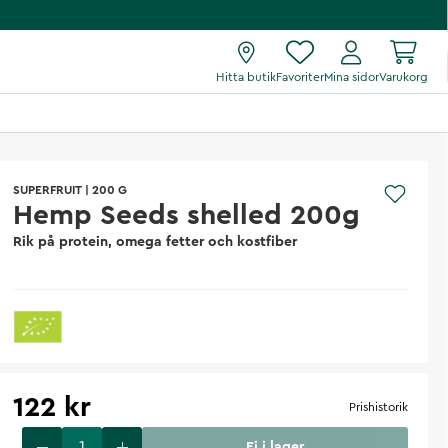
Hitta butik
Favoriter
Mina sidor
Varukorg
SUPERFRUIT
|
200 G
Hemp Seeds shelled 200g
Rik på protein, omega fetter och kostfiber
122 kr
Prishistorik
Ej i lager