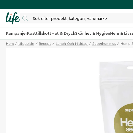
Kampanjer
Kosttillskott
Mat & Dryck
Skönhet & Hygien
Hem & Livss
Hem
Lifeguide
Recept
Lunch-Och-Middag
Superhummus
Hemp S