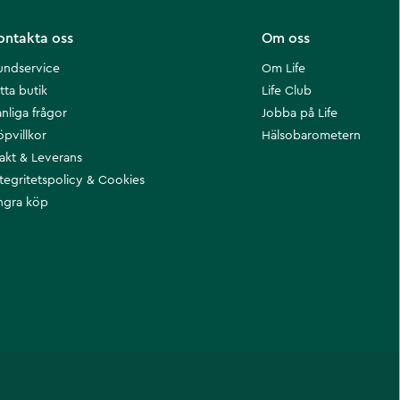
ontakta oss
Om oss
undservice
Om Life
tta butik
Life Club
nliga frågor
Jobba på Life
öpvillkor
Hälsobarometern
rakt & Leverans
ntegritetspolicy & Cookies
ngra köp