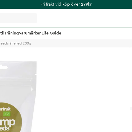
Fri frakt vid köp över 299kr
til
Träning
Varumärken
Life Guide
eeds Shelled 200g