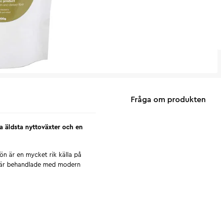
Fråga om produkten
a äldsta nyttoväxter och en
n är en mycket rik källa på
a är behandlade med modern
6000 år. Hampan antas ha sitt
om är tålig och robust. Vid
rna i stjälken används bland