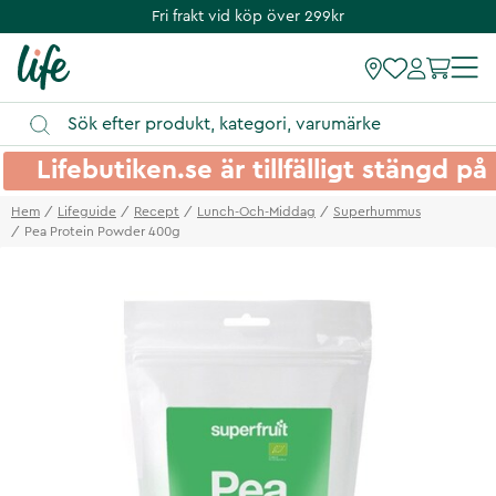
Fri frakt vid köp över 299kr
Lifebutiken.se är tillfälligt stängd 
Hem
Lifeguide
Recept
Lunch-Och-Middag
Superhummus
Pea Protein Powder 400g