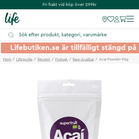
Fri frakt vid köp över 299kr
Lifebutiken.se är tillfälligt stängd 
Hem
Lifeguide
Recept
Frukost
Raw-Acaibar
Acai Powder 90g