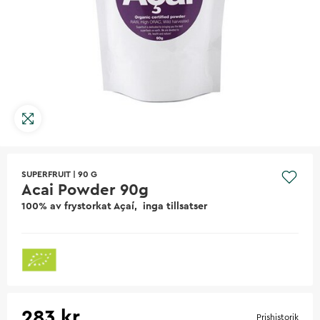
SUPERFRUIT
|
90 G
Acai Powder 90g
100% av frystorkat Açaí, inga tillsatser
283 kr
Prishistorik