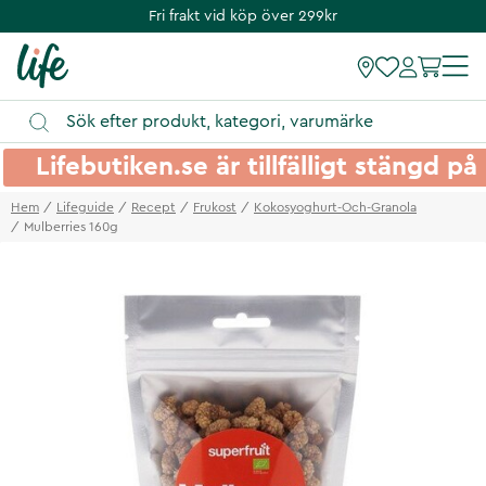
Fri frakt vid köp över 299kr
Lifebutiken.se är tillfälligt stängd 
Hem
Lifeguide
Recept
Frukost
Kokosyoghurt-Och-Granola
Mulberries 160g