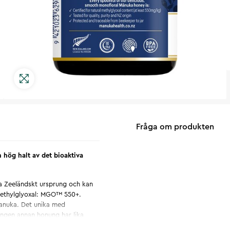
Fråga om produkten
hög halt av det bioaktiva
a Zeeländskt ursprung och kan
 methylglyoxal: MGO™ 550+.
anuka. Det unika med
Ingen annan honung har lika