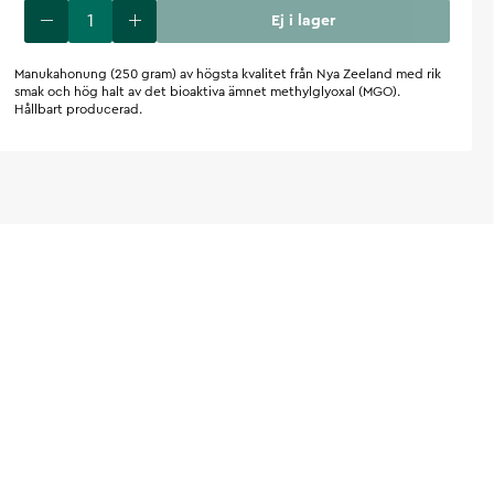
Ej i lager
Manukahonung (250 gram) av högsta kvalitet från Nya Zeeland med rik
smak och hög halt av det bioaktiva ämnet methylglyoxal (MGO).
Hållbart producerad.