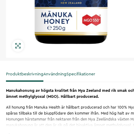
Produktbeskrivning
Användning
Specifikationer
Manukahonung av högsta kvalitet från Nya Zeeland med rik smak och 
ämnet methylglyoxal (MGO). Hållbart producerad.
All honung från Manuka Health är hållbart producerad och har 100% Ny
spåras tillbaka till de biuppfödare den kommer ifrån. Med hög halt av
Honungen härstammar från nektaren från den Nya Zeeländska växten M
manukahonung är att den är rik på det bioaktiva ämnet methylglyoxal. 
höga halter av methylglyoxal som
manukahonung
.