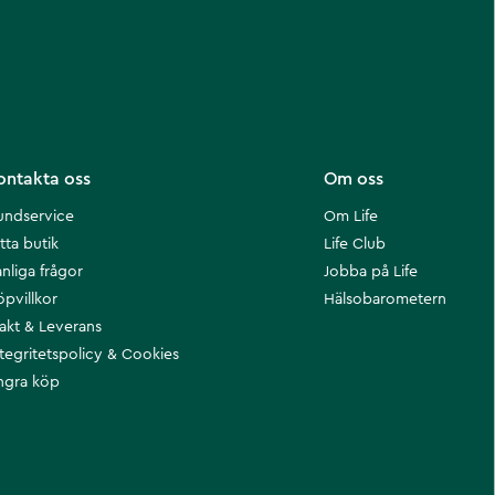
ontakta oss
Om oss
undservice
Om Life
tta butik
Life Club
nliga frågor
Jobba på Life
öpvillkor
Hälsobarometern
rakt & Leverans
ntegritetspolicy & Cookies
ngra köp