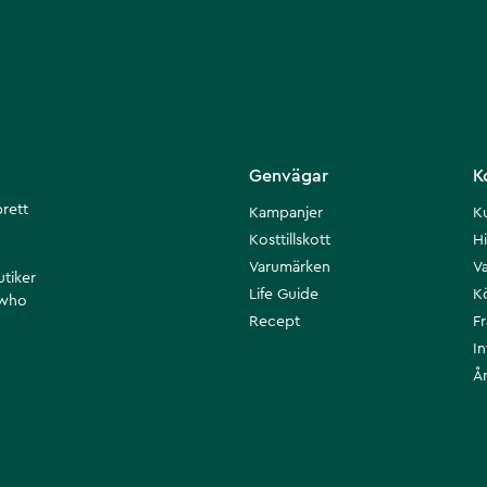
Genvägar
K
brett
Kampanjer
K
Kosttillskott
Hi
Varumärken
Va
utiker
Life Guide
K
 who
Recept
F
I
Å