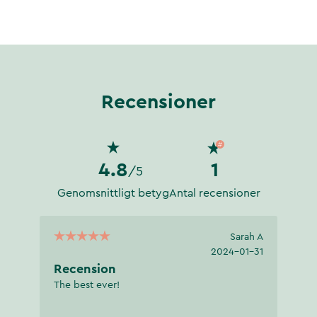
onung från Nya Zeeland..
Recensioner
4.8
1
/5
Genomsnittligt betyg
Antal recensioner
Sarah A
2024-01-31
Recension
The best ever!