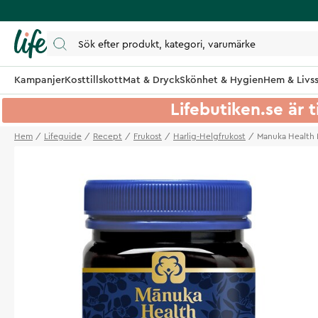
Kampanjer
Kosttillskott
Mat & Dryck
Skönhet & Hygien
Hem & Livss
Lifebutiken.se är t
Hem
Lifeguide
Recept
Frukost
Harlig-Helgfrukost
Manuka Health