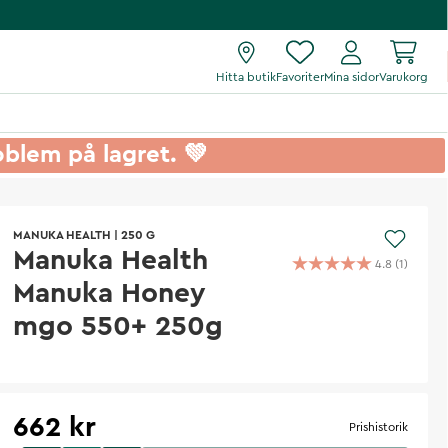
Hitta butik
Favoriter
Mina sidor
Varukorg
roblem på lagret. 💚
MANUKA HEALTH
|
250 G
Manuka Health
4.8
(
1
)
Manuka Honey
mgo 550+ 250g
662 kr
Prishistorik