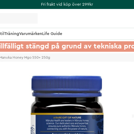
Fri frakt vid köp över 299kr
til
Träning
Varumärken
Life Guide
illfälligt stängd på grund av tekniska p
 Manuka Honey Mgo 550+ 250g