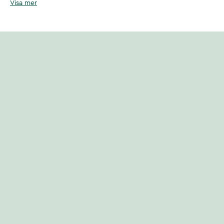
Visa mer
Hållbart producerad
MGO™ 550+ Manuka Honey har en utsökt rik smak. Certifierad Manukah
Artikelnummer
:
130255