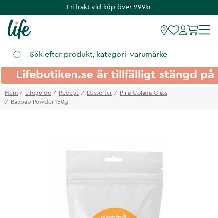
Fri frakt vid köp över 299kr
Lifebutiken.se är tillfälligt stängd 
Hem
Lifeguide
Recept
Desserter
Pina-Colada-Glass
Baobab Powder 150g