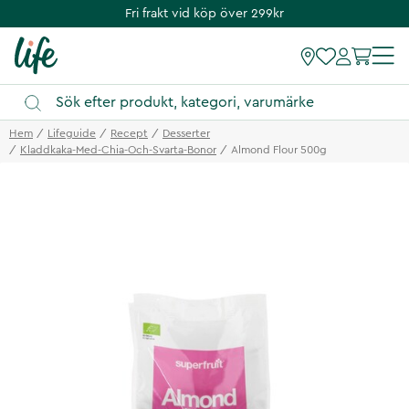
Fri frakt vid köp över 299kr
Hem
Lifeguide
Recept
Desserter
Kladdkaka-Med-Chia-Och-Svarta-Bonor
Almond Flour 500g