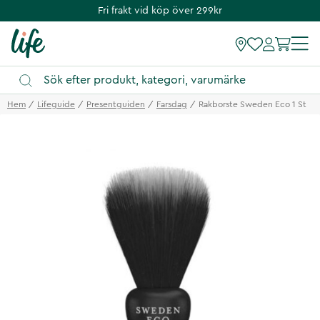
Fri frakt vid köp över 299kr
Hem
Lifeguide
Presentguiden
Farsdag
Rakborste Sweden Eco 1 St