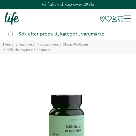
Fri frakt vid köp över 299kr
Hem
Lifeguide
Halsoguiden
Slapp-Pa-Gasen
Måltidsenzymer 60 Kapslar