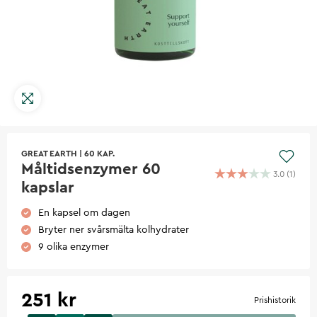
GREAT EARTH
|
60 KAP.
Måltidsenzymer 60
3.0
(
1
)
kapslar
En kapsel om dagen
Bryter ner svårsmälta kolhydrater
9 olika enzymer
251 kr
Prishistorik