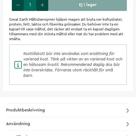
Ej i lager
Great Earth Måltidsenzymer hjälper magen att bryta ner kolhydrater,
protein, fett, laktos och fiberrika grönsaker. Du behöver inte ta en
kapsel till varje måltid, det räcker att endast ta en kapsel dagligen
tillsammans med din största måltid eller mat du har problem med att
smälta.
Kosttillskott
bör inte användas som ersättning för
varierad kost. Tänk på vikten av en varierad kost och
en hälsosam livsstil. Rekommenderad daglig dos bör
inte överskridas. Förvaras utom räckhåll för små
barn.
Produktbeskrivning
Användning