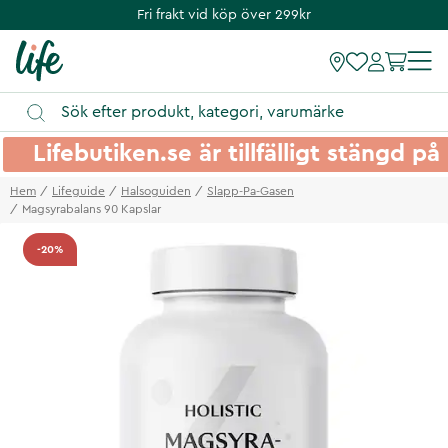
Fri frakt vid köp över 299kr
Lifebutiken.se är tillfälligt stängd 
Hem
Lifeguide
Halsoguiden
Slapp-Pa-Gasen
Magsyrabalans 90 Kapslar
-20%