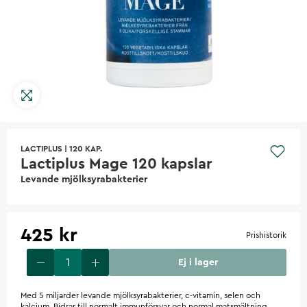
LACTIPLUS
|
120 KAP.
Lactiplus Mage 120 kapslar
Levande mjölksyrabakterier
425 kr
Prishistorik
Ej i lager
Med 5 miljarder levande mjölksyrabakterier, c-vitamin, selen och
kalcium. Bidrar till normalt immunförsvar och normal matsmältning.