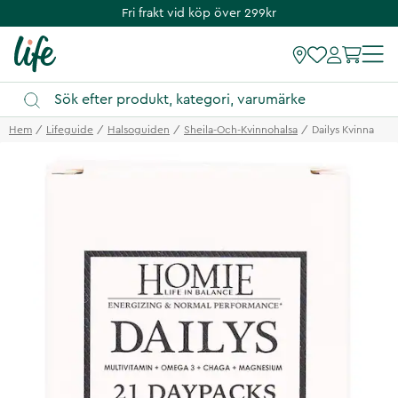
Fri frakt vid köp över 299kr
Hem
Lifeguide
Halsoguiden
Sheila-Och-Kvinnohalsa
Dailys Kvinna