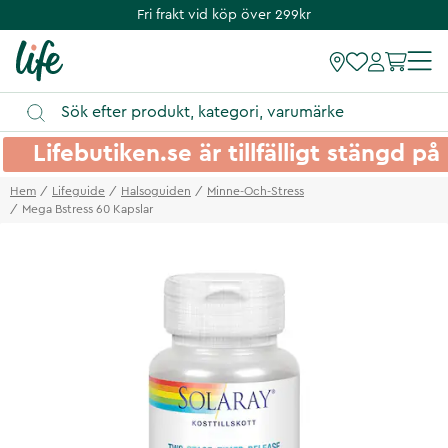
Fri frakt vid köp över 299kr
Lifebutiken.se är tillfälligt stängd 
Hem
Lifeguide
Halsoguiden
Minne-Och-Stress
Mega Bstress 60 Kapslar