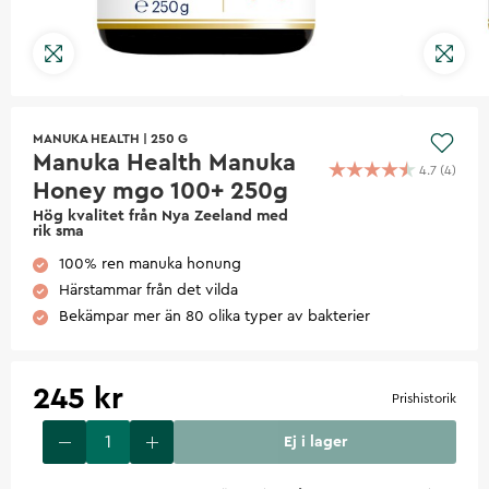
MANUKA HEALTH
|
250 G
Manuka Health Manuka
4.7
(
4
)
Honey mgo 100+ 250g
Hög kvalitet från Nya Zeeland med
rik sma
100% ren manuka honung
Härstammar från det vilda
Bekämpar mer än 80 olika typer av bakterier
245 kr
Prishistorik
Ej i lager