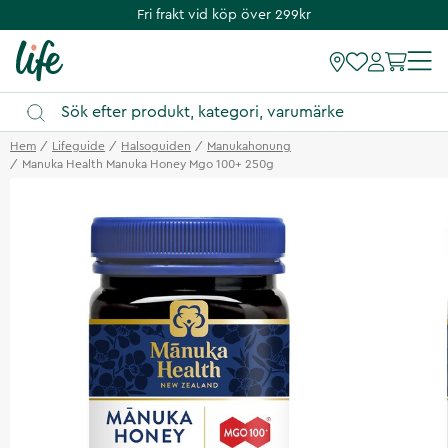
Fri frakt vid köp över 299kr
Hem
Lifeguide
Halsoguiden
Manukahonung
Manuka Health Manuka Honey Mgo 100+ 250g