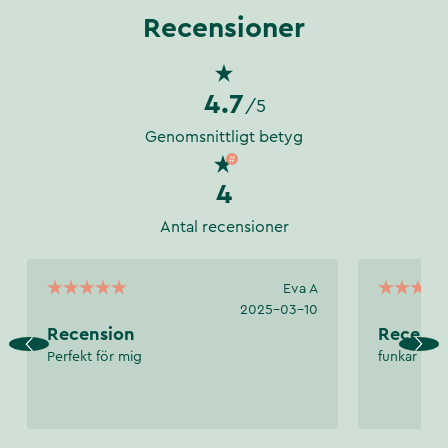
Recensioner
4.7
/5
Genomsnittligt betyg
4
Antal recensioner
Eva A
2025-03-10
Recension
Recensi
Perfekt för mig
funkar ba