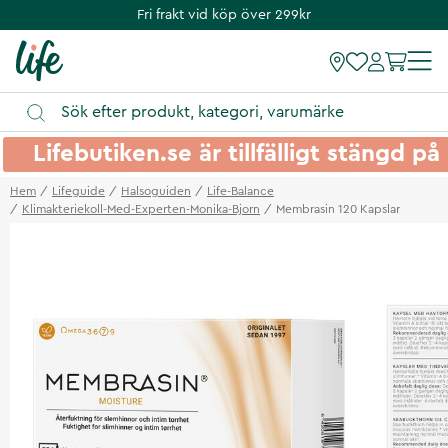
Fri frakt vid köp över 299kr
Lifebutiken.se är tillfälligt stängd 
Hem
Lifeguide
Halsoguiden
Life-Balance
Klimakteriekoll-Med-Experten-Monika-Bjorn
Membrasin 120 Kapslar