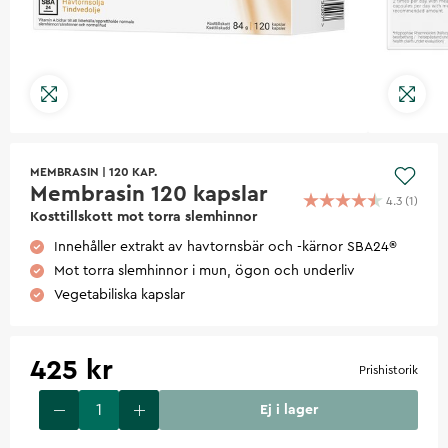
MEMBRASIN
|
120 KAP.
Membrasin 120 kapslar
4.3
(
1
)
Kosttillskott mot torra slemhinnor
Innehåller extrakt av havtornsbär och -kärnor SBA24®
Mot torra slemhinnor i mun, ögon och underliv
Vegetabiliska kapslar
425 kr
Prishistorik
Ej i lager