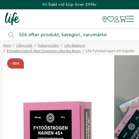
Fri frakt vid köp över 299kr
Hem
Lifeguide
Halsoguiden
Life-Balance
Klimakteriekoll-Med-Experten-Monika-Bjorn
Life Fytoöstrogen 60 Kapslar
-30%