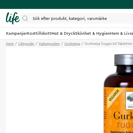
Kampanjer
Kosttillskott
Mat & Dryck
Skönhet & Hygien
Hem & Livss
Hem
Lifeguide
Halsoguiden
Gurkmeja
Gurkmeja Tuggis 60 Tabletter