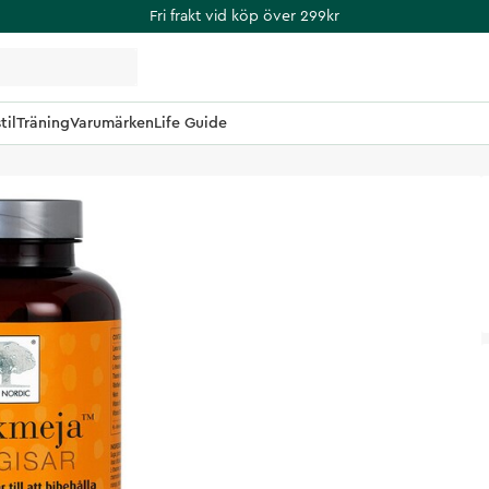
Fri frakt vid köp över 299kr
til
Träning
Varumärken
Life Guide