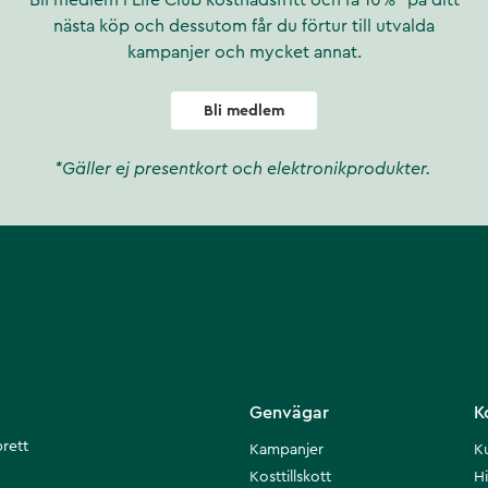
Bli medlem i Life Club kostnadsfritt och få 10%* på ditt
nästa köp och dessutom får du förtur till utvalda
kampanjer och mycket annat.
Bli medlem
*Gäller ej presentkort och elektronikprodukter.
Genvägar
K
brett
Kampanjer
K
Kosttillskott
Hi