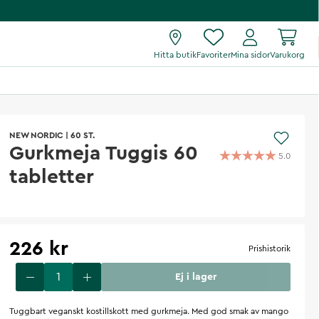
Hitta butik
Favoriter
Mina sidor
Varukorg
NEW NORDIC
|
60 ST.
Gurkmeja Tuggis 60
5.0
tabletter
226 kr
Prishistorik
Ej i lager
Tuggbart veganskt kostillskott med gurkmeja. Med god smak av mango