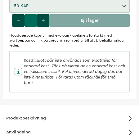
50 KAP
Ej i lager
Högdoserade kapslar med ekologisk gurkmeja förstärkt med
svartpeppar och rik på curcumin som bidrar till att bibehålla rörliga
leder.
Kosttillskott
bör inte användas som ersättning för
varierad kost. Tänk på vikten av en varierad kost och
en hälsosam livsstil. Rekommenderad daglig dos bör
inte överskridas. Förvaras utom räckhåll för små
barn.
Produktbeskrivning
Användning