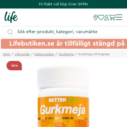
Fri frakt vid köp över 299kr
Lifebutiken.se är tillfälligt stängd 
Hem
Lifeguide
Halsoguiden
Gurkmeja
Gurkmeja 50 Kapslar
-20%