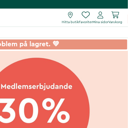
Hitta butik
Favoriter
Mina sidor
Varukorg
roblem på lagret. 💚