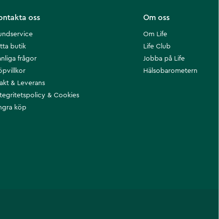
ontakta oss
Om oss
undservice
Om Life
tta butik
Life Club
nliga frågor
Jobba på Life
öpvillkor
Hälsobarometern
rakt & Leverans
ntegritetspolicy & Cookies
ngra köp