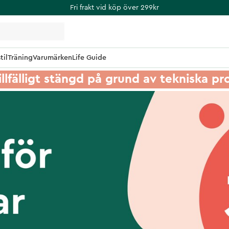
Fri frakt vid köp över 299kr
til
Träning
Varumärken
Life Guide
illfälligt stängd på grund av tekniska p