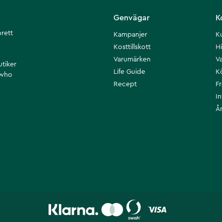
Genvägar
K
brett
Kampanjer
K
Kosttillskott
Hi
Varumärken
Va
utiker
Life Guide
K
 who
Recept
F
I
Å