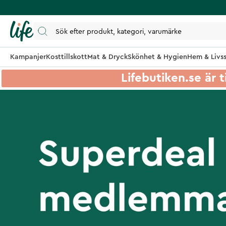
Kampanjer
Kosttillskott
Mat & Dryck
Skönhet & Hygien
Hem & Livss
Lifebutiken.se är t