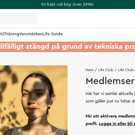
Fri frakt vid köp över 299kr
til
Träning
Varumärken
Life Guide
illfälligt stängd på grund av tekniska p
Hem
Life Club
Life Club
Medlemser
Här har vi samlat aktuel
som gäller just nu hittar d
För att aktivera medlem
profil.
Logga in eller bl