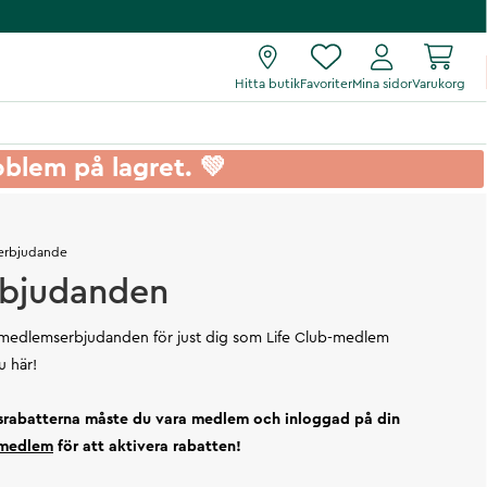
Hitta butik
Favoriter
Mina sidor
Varukorg
roblem på lagret. 💚
 erbjudande
bjudanden
la medlemserbjudanden för just dig som Life Club-medlem
u här!
srabatterna måste du vara medlem och inloggad på din
i medlem
för att aktivera rabatten!