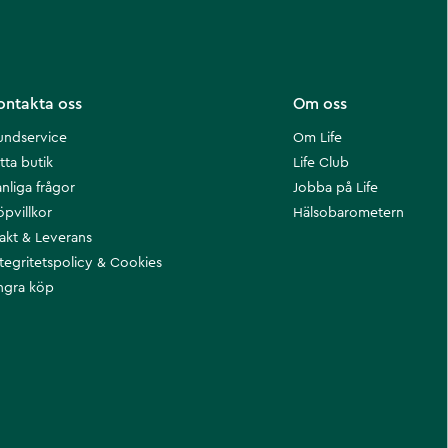
ontakta oss
Om oss
undservice
Om Life
tta butik
Life Club
nliga frågor
Jobba på Life
öpvillkor
Hälsobarometern
rakt & Leverans
ntegritetspolicy & Cookies
ngra köp