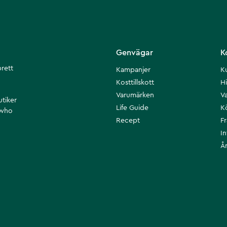
Genvägar
K
brett
Kampanjer
K
Kosttillskott
Hi
Varumärken
Va
utiker
Life Guide
K
 who
Recept
F
I
Å