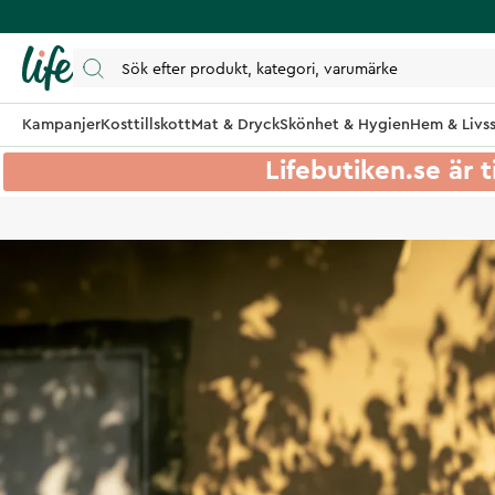
Kampanjer
Kosttillskott
Mat & Dryck
Skönhet & Hygien
Hem & Livss
Lifebutiken.se är t