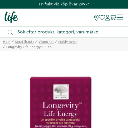
Fri frakt vid köp över 299kr
Hem
Kosttillskott
Vitaminer
Multivitamin
Longevity Life Energy 60 Tab