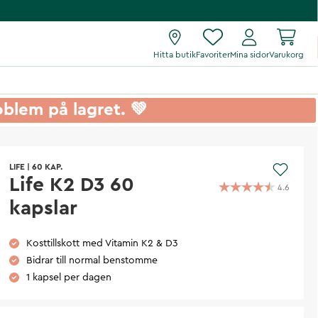
Hitta butik
Favoriter
Mina sidor
Varukorg
roblem på lagret. 💚
LIFE
|
60 KAP.
Life K2 D3 60
4.6
kapslar
Kosttillskott med Vitamin K2 & D3
Bidrar till normal benstomme
1 kapsel per dagen