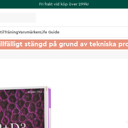
Fri frakt vid köp över 299kr
til
Träning
Varumärken
Life Guide
illfälligt stängd på grund av tekniska p