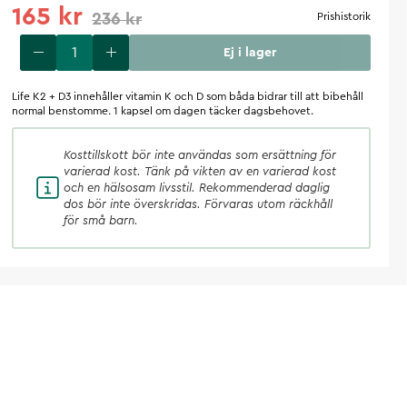
165 kr
236 kr
Prishistorik
Ej i lager
Life K2 + D3 innehåller vitamin K och D som båda bidrar till att bibehåll
normal benstomme. 1 kapsel om dagen täcker dagsbehovet.
Kosttillskott
bör inte användas som ersättning för
varierad kost. Tänk på vikten av en varierad kost
och en hälsosam livsstil. Rekommenderad daglig
dos bör inte överskridas. Förvaras utom räckhåll
för små barn.