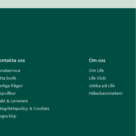
ontakta oss
Om oss
undservice
Om Life
tta butik
Life Club
nliga frågor
Jobba på Life
öpvillkor
Hälsobarometern
rakt & Leverans
ntegritetspolicy & Cookies
ngra köp