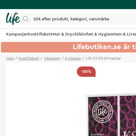
Kampanjer
Kosttillskott
Mat & Dryck
Skönhet & Hygien
Hem & Livss
Lifebutiken.se är t
Hem
Kosttillskott
Vitaminer
K-Vitamin
Life K2 D3 60 Kapslar
-30%