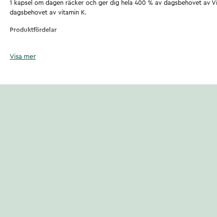
1 kapsel om dagen räcker och ger dig hela 400 % av dagsbehovet av V
dagsbehovet av vitamin K.
Produktfördelar
Naturligt menakinon-7 (vitamin K2) från fermenterat nattoextrakt
Visa mer
Högdoserad, en kapsel om dagen räcker
Förstärkt med vitamin D3
Vitamin D bidrar till:
normalt upptag/utnyttjande av kalcium och fosfor
normala kalciumnivåer i blodet
att bibehålla normal benstomme
att bibehålla normal muskelfunktion
att bibehålla normala tänder
immunsystemets normala funktion
Vitamin D har en roll i celldelningsprocessen
Vitamin K bidrar till:
normal blodkoagulation samt till att bibehålla normal benstomme