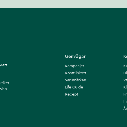
Genvägar
K
brett
Kampanjer
K
Kosttillskott
Hi
Varumärken
Va
utiker
Life Guide
K
 who
Recept
F
I
Å