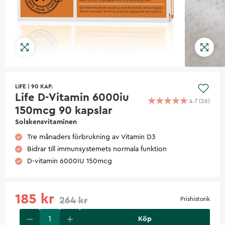
LIFE
|
90 KAP.
Life D-Vitamin 6000iu
4.7
(
26
)
150mcg 90 kapslar
Solskensvitaminen
Tre månaders förbrukning av Vitamin D3
Bidrar till immunsystemets normala funktion
D-vitamin 6000IU 150mcg
185 kr
264 kr
Prishistorik
Köp