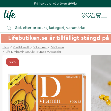
Fri frakt vid köp över 299kr
Lifebutiken.se är tillfälligt stängd 
Hem
Kosttillskott
Vitaminer
D-Vitamin
Life D-Vitamin 6000iu 150mcg 90 Kapslar
-30%