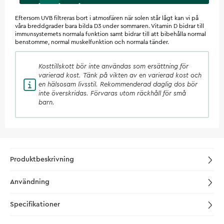
Eftersom UVB filtreras bort i atmosfären när solen står lågt kan vi på
våra breddgrader bara bilda D3 under sommaren. Vitamin D bidrar till
immunsystemets normala funktion samt bidrar till att bibehålla normal
benstomme, normal muskelfunktion och normala tänder.
Kosttillskott
bör inte användas som ersättning för
varierad kost. Tänk på vikten av en varierad kost och
en hälsosam livsstil. Rekommenderad daglig dos bör
inte överskridas. Förvaras utom räckhåll för små
barn.
Produktbeskrivning
Användning
Specifikationer