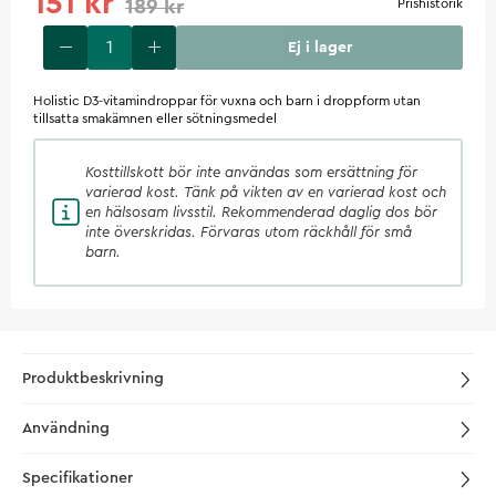
151 kr
189 kr
Prishistorik
Ej i lager
Holistic D3-vitamindroppar för vuxna och barn i droppform utan
tillsatta smakämnen eller sötningsmedel
Kosttillskott
bör inte användas som ersättning för
varierad kost. Tänk på vikten av en varierad kost och
en hälsosam livsstil. Rekommenderad daglig dos bör
inte överskridas. Förvaras utom räckhåll för små
barn.
Produktbeskrivning
Användning
Specifikationer