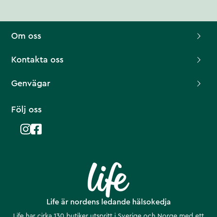
Om oss
Kontakta oss
Genvägar
Följ oss
Life är nordens ledande hälsokedja
Life har cirka 130 butiker utspritt i Sverige och Norge med ett