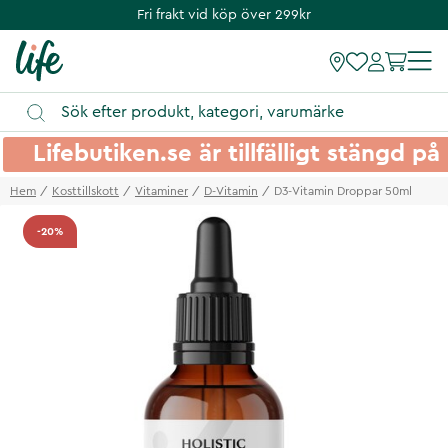
Fri frakt vid köp över 299kr
Lifebutiken.se är tillfälligt stängd 
Hem
Kosttillskott
Vitaminer
D-Vitamin
D3-Vitamin Droppar 50ml
-20%