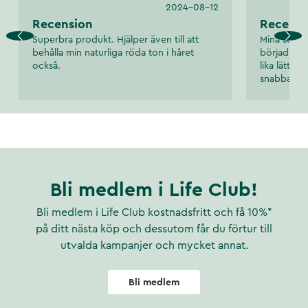
2024-08-12
Recension
Recensi
Superbra produkt. Hjälper även till att
Mina solek
behålla min naturliga röda ton i håret
började an
också.
lika lätt o
snabbare.
Bli medlem i Life Club!
Bli medlem i Life Club kostnadsfritt och få 10%*
på ditt nästa köp och dessutom får du förtur till
utvalda kampanjer och mycket annat.
Bli medlem