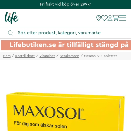
Fri frakt vid köp över 299kr
Lifebutiken.se är tillfälligt stängd 
Hem
Kosttillskott
Vitaminer
Betakaroten
Maxosol 90 Tabletter