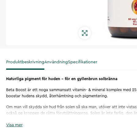
Produktbeskrivning
Användning
Specifikationer
Naturliga pigment för huden - för en gyllenbrun solbränna
Beta Boost är ett noga sammansatt vitamin- & mineral komplex med 2
boostar hudens skydd, återhämtning och pigmentering.
Om man vill skydda sin hud från solen så ska man, utöver att inte vista
också ge kroppen de rätta förutsättningarna. Solen är inte farlig, den är
vi ska vara rädda för utan respektera och säkerställa ett bra skydd båd
Visa mer
av kroppen och det är där Beta Boost kommer in.
Betakaroten är även ett förstadium till vitamin A. Betakaroten ombildas