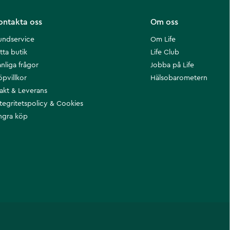
ontakta oss
Om oss
undservice
Om Life
tta butik
Life Club
nliga frågor
Jobba på Life
öpvillkor
Hälsobarometern
rakt & Leverans
ntegritetspolicy & Cookies
ngra köp