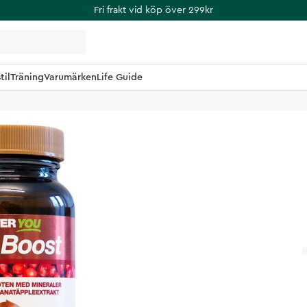
Fri frakt vid köp över 299kr
til
Träning
Varumärken
Life Guide