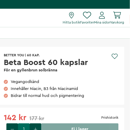
Hitta butik
Favoriter
Mina sidor
Varukorg
BETTER YOU
|
60 KAP.
Beta Boost 60 kapslar
För en gyllenbrun solbränna
Vegangodkänd
Innehåller Niacin, B3 från Niacinamid
Bidrar till normal hud och pigmentering
142 kr
177 kr
Prishistorik
Ej i lager