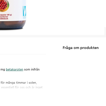
Fråga om produkten
5 mg
betakaroten
som inifrån
s för många timmar i solen,
 essentiell för oss och är inget
e på utsidan och från insidan
 bara till vitamin A om kroppen