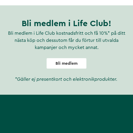
ten är lätt brun tonat och
p kroppens depåer med
nan solsäsongen börjar.
Bli medlem i Life Club!
roten ingår i gruppen
. Mineralen koppar hjälper
Bli medlem i Life Club kostnadsfritt och få 10%* på ditt
tts för vid solexponering.
nästa köp och dessutom får du förtur till utvalda
uden.
kampanjer och mycket annat.
Bli medlem
na mot oxidativ stress.
ens normala funktion.
*Gäller ej presentkort och elektronikprodukter.