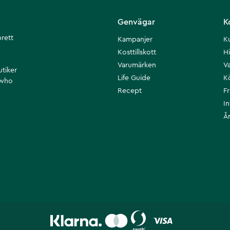
Genvägar
K
brett
Kampanjer
K
Kosttillskott
Hi
Varumärken
Va
utiker
Life Guide
K
 who
Recept
F
I
Å