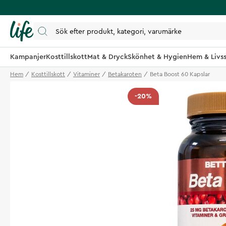
Kampanjer
Kosttillskott
Mat & Dryck
Skönhet & Hygien
Hem & Livss
Hem
Kosttillskott
Vitaminer
Betakaroten
Beta Boost 60 Kapslar
-20%