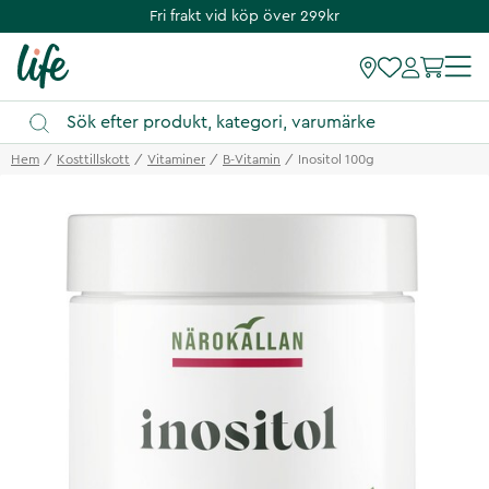
Fri frakt vid köp över 299kr
Hem
Kosttillskott
Vitaminer
B-Vitamin
Inositol 100g