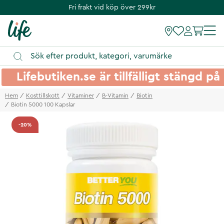
Fri frakt vid köp över 299kr
Lifebutiken.se är tillfälligt stängd 
Hem
Kosttillskott
Vitaminer
B-Vitamin
Biotin
Biotin 5000 100 Kapslar
-20%