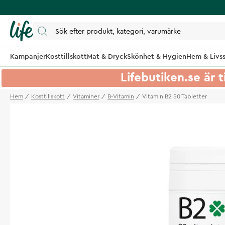
Kampanjer
Kosttillskott
Mat & Dryck
Skönhet & Hygien
Hem & Livss
Lifebutiken.se är t
Hem
Kosttillskott
Vitaminer
B-Vitamin
Vitamin B2 50 Tabletter