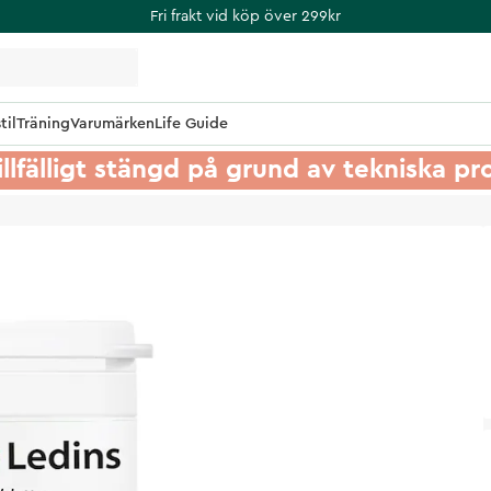
Fri frakt vid köp över 299kr
til
Träning
Varumärken
Life Guide
illfälligt stängd på grund av tekniska p