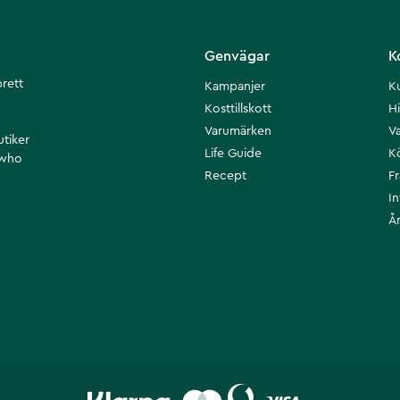
Genvägar
K
brett
Kampanjer
K
Kosttillskott
Hi
Varumärken
Va
utiker
Life Guide
K
 who
Recept
F
I
Å