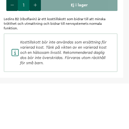
Ej i lager
Ledins B2 (riboflavin) är ett kosttillskott som bidrar till att minska
trötthet och utmattning och bidrar till nervsystemets normala
funktion.
Kosttillskott
bör inte användas som ersättning för
varierad kost. Tänk på vikten av en varierad kost
och en hälsosam livsstil. Rekommenderad daglig
dos bör inte överskridas. Förvaras utom räckhåll
för små barn.