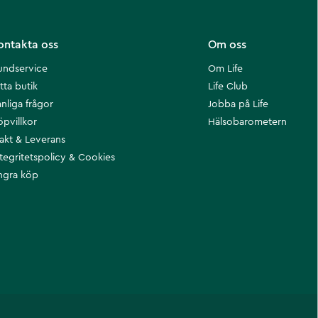
ontakta oss
Om oss
undservice
Om Life
tta butik
Life Club
nliga frågor
Jobba på Life
öpvillkor
Hälsobarometern
rakt & Leverans
ntegritetspolicy & Cookies
ngra köp