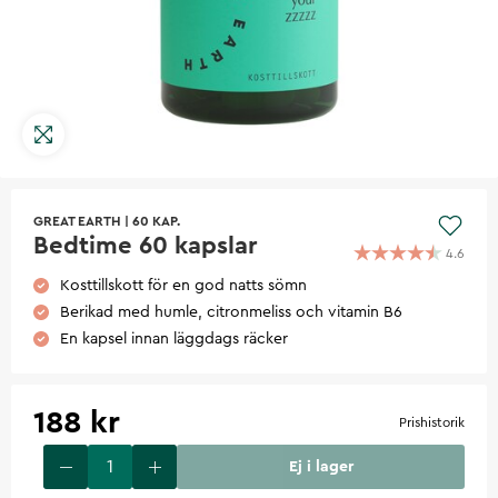
GREAT EARTH
|
60 KAP.
Bedtime 60 kapslar
4.6
Kosttillskott för en god natts sömn
Berikad med humle, citronmeliss och vitamin B6
En kapsel innan läggdags räcker
188 kr
Prishistorik
Ej i lager