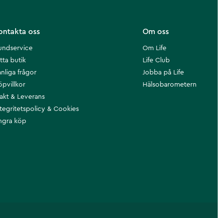
ontakta oss
Om oss
undservice
Om Life
tta butik
Life Club
nliga frågor
Jobba på Life
öpvillkor
Hälsobarometern
rakt & Leverans
ntegritetspolicy & Cookies
ngra köp