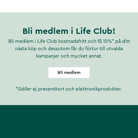
ka och därför måste vi tillföra
ega-3. Det innebär att Pikasol
r till hjärtats normala
sol Flex innehåller hela 375
Bli medlem i Life Club!
illverkning genomgår strikta
Bli medlem i Life Club kostnadsfritt och få 10%* på ditt
ätt ur ett rikt fiskbestånd
nästa köp och dessutom får du förtur till utvalda
kampanjer och mycket annat.
ögkoncentrerad omega-3.
e och normal muskelfunktion
Bli medlem
*Gäller ej presentkort och elektronikprodukter.