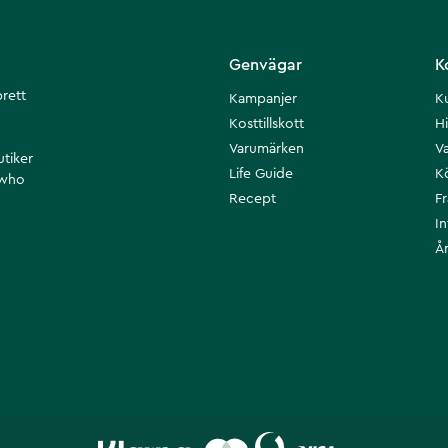
Genvägar
K
brett
Kampanjer
K
Kosttillskott
Hi
Varumärken
Va
utiker
Life Guide
K
 who
Recept
F
I
Å