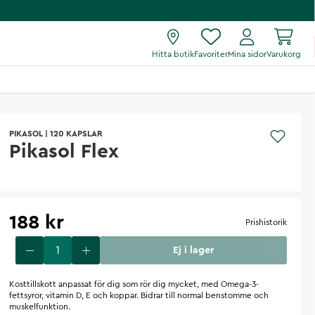
Hitta butik
Favoriter
Mina sidor
Varukorg
PIKASOL
|
120 KAPSLAR
Pikasol Flex
188 kr
Prishistorik
Ej i lager
Kosttillskott anpassat för dig som rör dig mycket, med Omega-3-
fettsyror, vitamin D, E och koppar. Bidrar till normal benstomme och
muskelfunktion.