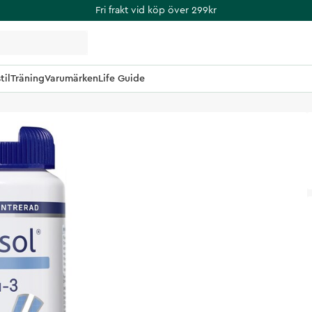
Fri frakt vid köp över 299kr
til
Träning
Varumärken
Life Guide