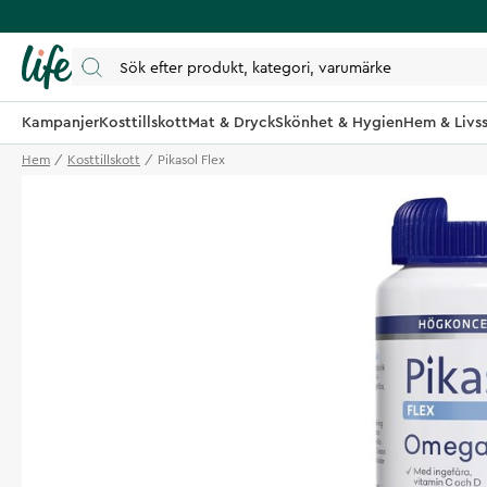
Kampanjer
Kosttillskott
Mat & Dryck
Skönhet & Hygien
Hem & Livss
Hem
Kosttillskott
Pikasol Flex