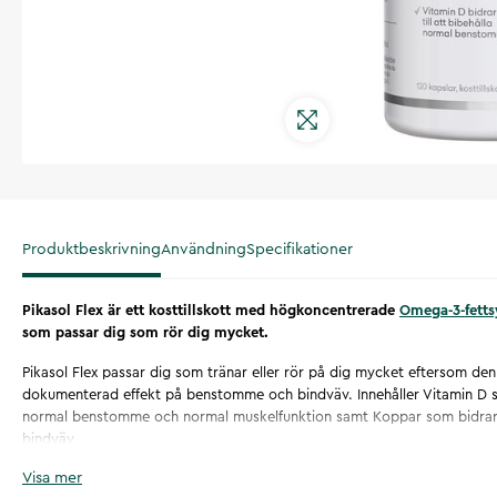
Produktbeskrivning
Användning
Specifikationer
​Pikasol Flex är ett kosttillskott med högkoncentrerade
Omega-3-fetts
som passar dig som rör dig mycket.
Pikasol Flex passar dig som tränar eller rör på dig mycket eftersom den
dokumenterad effekt på benstomme och bindväv. Innehåller Vitamin D som
normal benstomme och normal muskelfunktion samt Koppar som bidrar ti
bindväv.
Visa mer
Omega-3