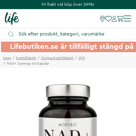
Fri frakt vid köp över 299kr
Lifebutiken.se är tillfälligt stängd 
Hem
Kosttillskott
Ovriga-Kosttillskott
Q10
NAD+ Synergy 40 Kapslar