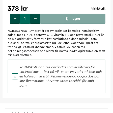
378 kr
Prishistorik
Ej i lager
NORDBO NAD+ Synergy är ett synergistiskt komplex inom healthy
aging, med NAD+, coenzym Q10, vitamin B12 och resveratrol. NAD+ är
en biologiskt aktiv form av nikotinamidribosidklorid (niacin), som
bidrar till normal energiomsättning i cellerna. Coenzym Q10 är ett
fettlösligt, vitaminliknande ämne. Vitamin B12 har en roll i
celldelningsprocessen och bidrar till normal psykologisk funktion samt
minskad trötthet.
Kosttillskott
bör inte användas som ersättning för
varierad kost. Tänk på vikten av en varierad kost och
en hälsosam livsstil. Rekommenderad daglig dos bör
inte överskridas. Förvaras utom räckhåll för små
barn.