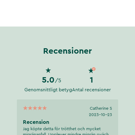
Recensioner
5.0
1
/5
Genomsnittligt betyg
Antal recensioner
Catherine S
2023-10-23
Recension
Jag köpte detta för trötthet och mycket
migränanfall. Upplever mindre migrän oväch