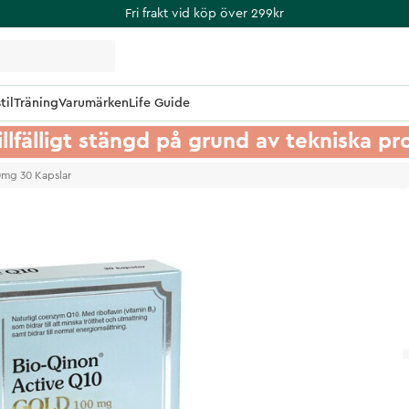
Fri frakt vid köp över 299kr
til
Träning
Varumärken
Life Guide
illfälligt stängd på grund av tekniska p
0mg 30 Kapslar