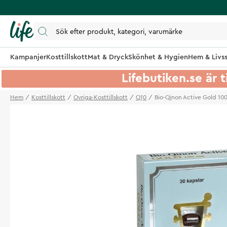
Kampanjer
Kosttillskott
Mat & Dryck
Skönhet & Hygien
Hem & Livss
Lifebutiken.se är t
Hem
Kosttillskott
Ovriga-Kosttillskott
Q10
Bio-Qinon Active Gold 10