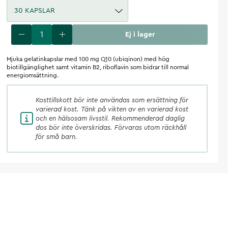
30 KAPSLAR
Ej i lager
Mjuka gelatinkapslar med 100 mg Q10 (ubiqinon) med hög
biotillgänglighet samt vitamin B2, riboflavin som bidrar till normal
energiomsättning.
Kosttillskott
bör inte användas som ersättning för
varierad kost. Tänk på vikten av en varierad kost
och en hälsosam livsstil. Rekommenderad daglig
dos bör inte överskridas. Förvaras utom räckhåll
för små barn.