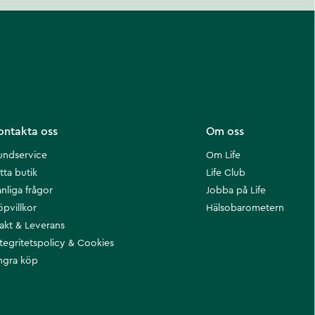
ontakta oss
Om oss
undservice
Om Life
tta butik
Life Club
nliga frågor
Jobba på Life
öpvillkor
Hälsobarometern
rakt & Leverans
ntegritetspolicy & Cookies
ngra köp