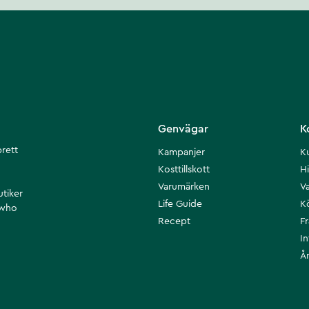
Genvägar
K
brett
Kampanjer
K
Kosttillskott
Hi
Varumärken
Va
utiker
Life Guide
K
 who
Recept
F
I
Å