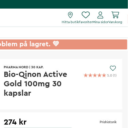
Hitta butik
Favoriter
Mina sidor
Varukorg
roblem på lagret. 💚
PHARMA NORD
|
30 KAP.
Bio-Qinon Active
5.0
(
1
)
Gold 100mg 30
kapslar
274 kr
Prishistorik