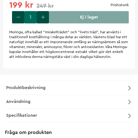
199 kr
249 kr
Prishistorik
Ej i lager
Moringa, ofta kallad "mirakelträdet" och "livets träd", har använts i
traditionell kosthållning i många delar av världen. Växtens blad har ett
naturligt innehåll av ett imponerande omfång av näringsämnen så som
vitaminer, mineraler, aminosyror, fibrer och antioxidanter. Våra Moringa-
kapslar innehåller ett högkoncentrerat extrakt vilket gör det enkelt
att inkludera denna näringstäta växt i din dagliga hälsorutin.
Produktbeskrivning
Användning
Specifikationer
Fråga om produkten