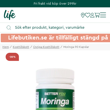
Fri frakt vid köp över 299kr
Lifebutiken.se är tillfälligt stängd 
Hem
Kosttillskott
Ovriga-Kosttillskott
Moringa 90 Kapslar
-20%