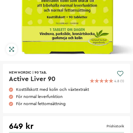
NEW NORDIC
|
90 TAB.
Active Liver 90
4.8
(
1
)
Kosttillskott med kolin och växtextrakt
För normal leverfunktion
För normal fettomsättning
649 kr
Prishistorik