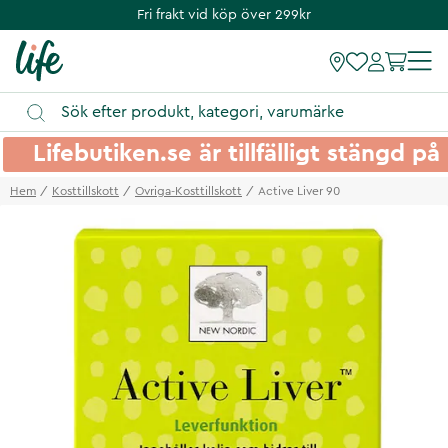
Fri frakt vid köp över 299kr
Lifebutiken.se är tillfälligt stängd 
Hem
Kosttillskott
Ovriga-Kosttillskott
Active Liver 90