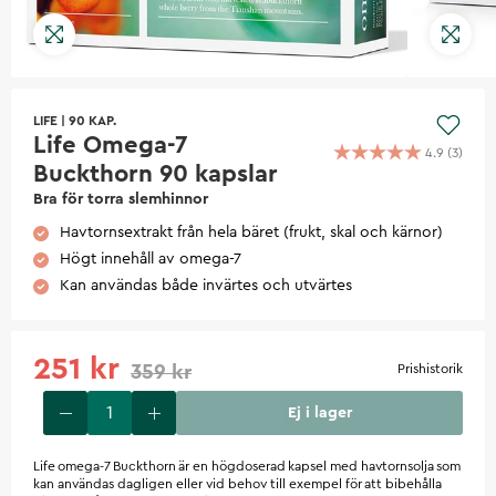
LIFE
|
90 KAP.
Life Omega-7
4.9
(
3
)
Buckthorn 90 kapslar
Bra för torra slemhinnor
Havtornsextrakt från hela bäret (frukt, skal och kärnor)
Högt innehåll av omega-7
Kan användas både invärtes och utvärtes
251 kr
359 kr
Prishistorik
Ej i lager
Life omega-7 Buckthorn är en högdoserad kapsel med havtornsolja som
kan användas dagligen eller vid behov till exempel för att bibehålla