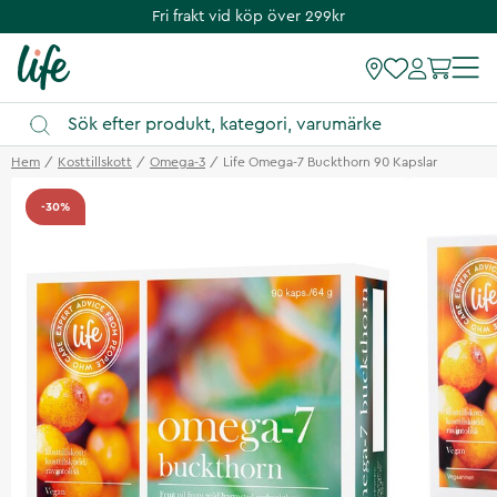
Fri frakt vid köp över 299kr
Hem
Kosttillskott
Omega-3
Life Omega-7 Buckthorn 90 Kapslar
-30%