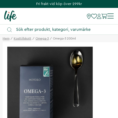
Fri frakt vid köp över 299kr
Hem
Kosttillskott
Omega-3
Omega-3 200ml