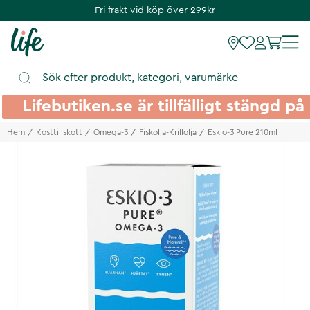
Fri frakt vid köp över 299kr
Lifebutiken.se är tillfälligt stängd 
Hem
Kosttillskott
Omega-3
Fiskolja-Krillolja
Eskio-3 Pure 210ml