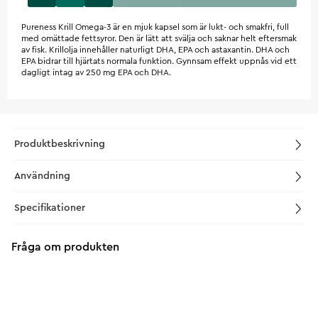
Pureness Krill Omega-3 är en mjuk kapsel som är lukt- och smakfri, full
med omättade fettsyror. Den är lätt att svälja och saknar helt eftersmak
av fisk. Krillolja innehåller naturligt DHA, EPA och astaxantin. DHA och
EPA bidrar till hjärtats normala funktion. Gynnsam effekt uppnås vid ett
dagligt intag av 250 mg EPA och DHA.
Produktbeskrivning
Användning
Specifikationer
Fråga om produkten