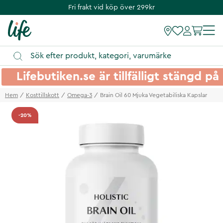
Fri frakt vid köp över 299kr
Lifebutiken.se är tillfälligt stängd 
Hem
Kosttillskott
Omega-3
Brain Oil 60 Mjuka Vegetabiliska Kapslar
-20%