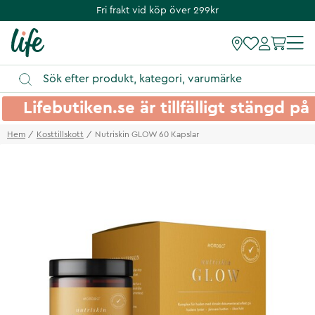
Fri frakt vid köp över 299kr
Lifebutiken.se är tillfälligt stängd 
Hem
Kosttillskott
Nutriskin GLOW 60 Kapslar