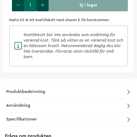
Ej i lager
Natto K2 är ett kosttillskott med vitamin K för benstommen
Kosttillskott
bör inte användas som ersättning för
varierad kost. Tänk på vikten av en varierad kost och
en hälsosam livsstil. Rekommenderad daglig dos bör
inte överskridas. Förvaras utom räckhåll för små
barn.
Produktbeskrivning
Användning
Specifikationer
Fråga om produkten