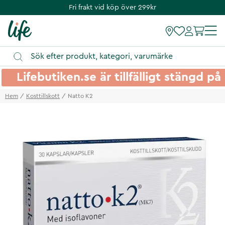
Fri frakt vid köp över 299kr
Lifebutiken.se är tillfälligt stängd 
Hem
Kosttillskott
Natto K2