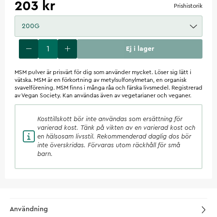
203 kr
Prishistorik
200G
Ej i lager
MSM pulver är prisvärt för dig som använder mycket. Löser sig lätt i
vätska. MSM är en förkortning av metylsulfonylmetan, en organisk
svavelförening. MSM finns i många råa och färska livsmedel. Registrerad
av Vegan Society. Kan användas även av vegetarianer och veganer.
Kosttillskott
bör inte användas som ersättning för
varierad kost. Tänk på vikten av en varierad kost och
en hälsosam livsstil. Rekommenderad daglig dos bör
inte överskridas. Förvaras utom räckhåll för små
barn.
Användning