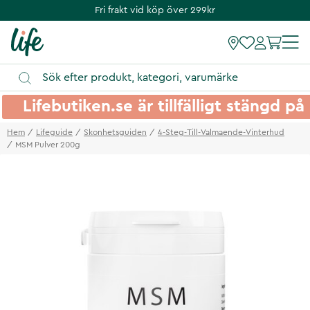
Fri frakt vid köp över 299kr
Lifebutiken.se är tillfälligt stängd 
Hem
Lifeguide
Skonhetsguiden
4-Steg-Till-Valmaende-Vinterhud
MSM Pulver 200g