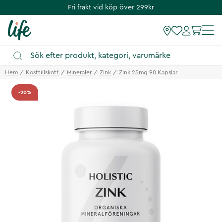
Fri frakt vid köp över 299kr
Hem
Kosttillskott
Mineraler
Zink
Zink 25mg 90 Kapslar
-20%